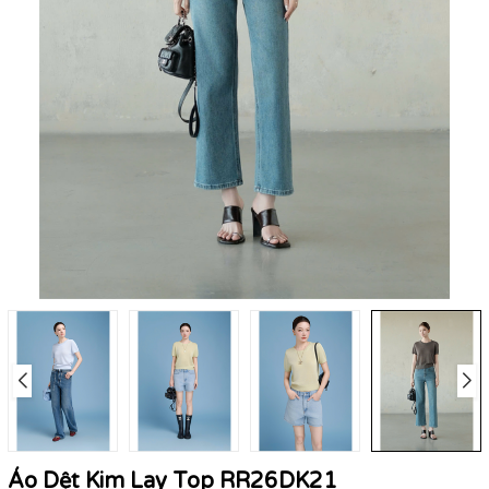
Áo Dệt Kim Lay Top RR26DK21