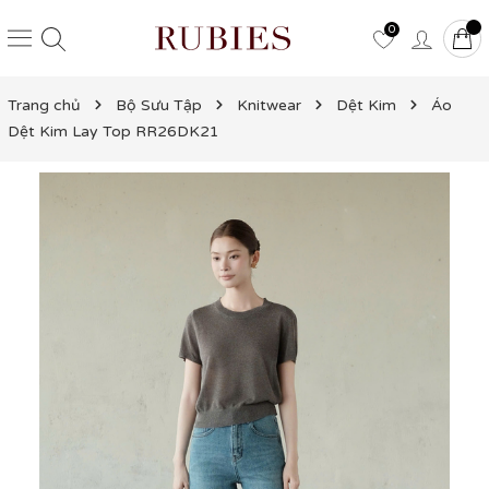
0
Trang chủ
Bộ Sưu Tập
Knitwear
Dệt Kim
Áo
Dệt Kim Lay Top RR26DK21