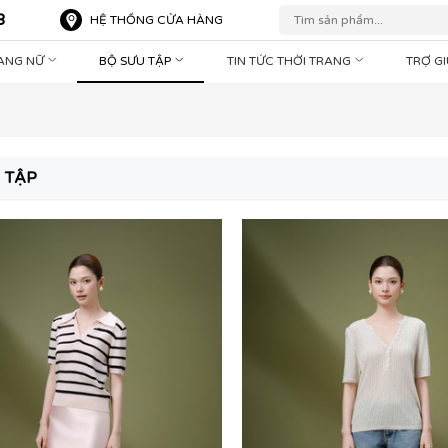
8
HỆ THỐNG CỬA HÀNG
RANG NỮ
BỘ SƯU TẬP
TIN TỨC THỜI TRANG
TRỢ G
 TẬP