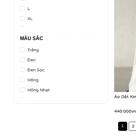
L
XL
F
MÀU SẮC
24
25
Trắng
26
Đen
27
Đen Sọc
28
Hồng
29
Hồng Nhạt
Áo Dệt K
30
Hồng Đậm
Đỏ
440.000v
Cam
1
2
Cam Nhạt