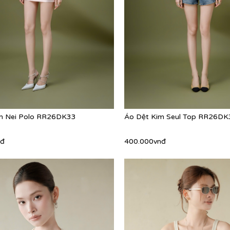
m Nei Polo RR26DK33
Áo Dệt Kim Seul Top RR26DK
nđ
400.000vnđ