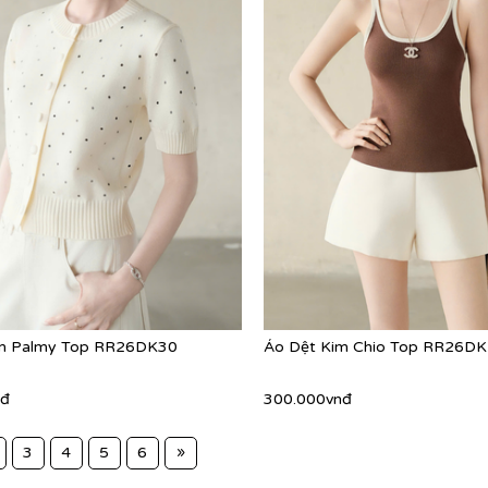
im Palmy Top RR26DK30
Áo Dệt Kim Chio Top RR26D
nđ
300.000vnđ
»
3
4
5
6