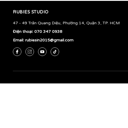
Cam Đậm
RUBIES STUDIO
Da
Beige
47 - 49 Trần Quang Diệu, Phường 14, Quận 3, TP. HCM
Điện thoại:
070 347 0938
Da Đậm
Email:
rubiesin2015@gmail.com
Da Nhạt
Vàng
Vàng Đậm
Vàng Nhạt
Nâu
Nâu Đậm
Nâu Nhạt
Xanh Lá
Lá Nhạt
Lá Đậm