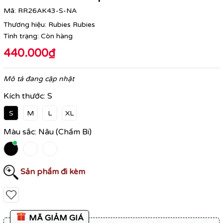
Mã:
RR26AK43-S-NA
Thương hiệu:
Rubies Rubies
Tình trạng:
Còn hàng
440.000₫
Mô tả đang cập nhật
Kích thước:
S
S
M
L
XL
Màu sắc:
Nâu (Chấm Bi)
Sản phẩm đi kèm
MÃ GIẢM GIÁ