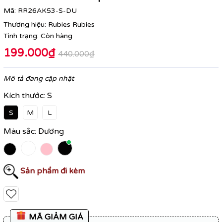
Mã:
RR26AK53-S-DU
Thương hiệu:
Rubies Rubies
Tình trạng:
Còn hàng
199.000₫
440.000₫
Mô tả đang cập nhật
Kích thước:
S
S
M
L
Màu sắc:
Dương
Sản phẩm đi kèm
MÃ GIẢM GIÁ