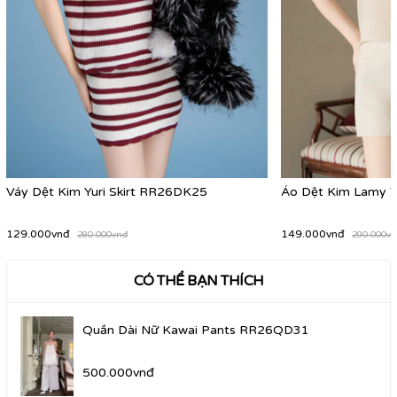
Váy Dệt Kim Yuri Skirt RR26DK25
Áo Dệt Kim Lamy
129.000vnđ
149.000vnđ
280.000vnđ
290.000v
CÓ THỂ BẠN THÍCH
Quần Dài Nữ Kawai Pants RR26QD31
500.000vnđ