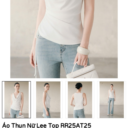
Áo Thun Nữ Lee Top RR25AT25