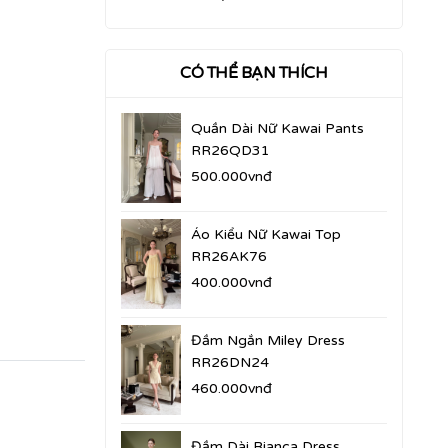
CÓ THỂ BẠN THÍCH
Quần Dài Nữ Kawai Pants
RR26QD31
500.000vnđ
Áo Kiểu Nữ Kawai Top
RR26AK76
400.000vnđ
Đầm Ngắn Miley Dress
RR26DN24
460.000vnđ
Đầm Dài Bianca Dress