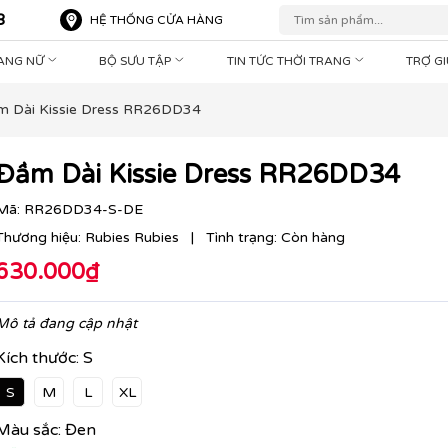
8
HỆ THỐNG CỬA HÀNG
RANG NỮ
BỘ SƯU TẬP
TIN TỨC THỜI TRANG
TRỢ G
m Dài Kissie Dress RR26DD34
Đầm Dài Kissie Dress RR26DD34
Mã:
RR26DD34-S-DE
Thương hiệu:
Rubies Rubies
|
Tình trạng:
Còn hàng
630.000₫
Mô tả đang cập nhật
Kích thước:
S
S
M
L
XL
Màu sắc:
Đen