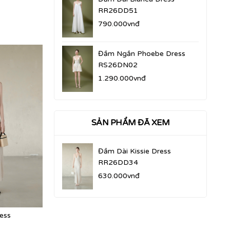
RR26DD51
790.000vnđ
Đầm Ngắn Phoebe Dress
RS26DN02
1.290.000vnđ
SẢN PHẨM ĐÃ XEM
Đầm Dài Kissie Dress
RR26DD34
630.000vnđ
ess
Đầm Dài Ophelia Dress
Đầm Dài Alex
RS26DD07
RS26DD06