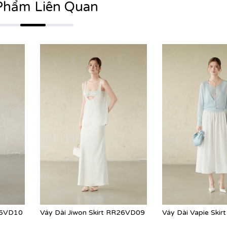
Phẩm Liên Quan
26VD10
Váy Dài Jiwon Skirt RR26VD09
Váy Dài Vapie Ski