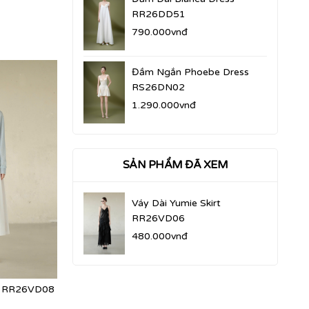
RR26DD51
790.000vnđ
Đầm Ngắn Phoebe Dress
RS26DN02
1.290.000vnđ
SẢN PHẨM ĐÃ XEM
Váy Dài Yumie Skirt
RR26VD06
480.000vnđ
rt RR26VD08
Váy Dài Ivy Skirt RR26VD07
Váy Dài Linie