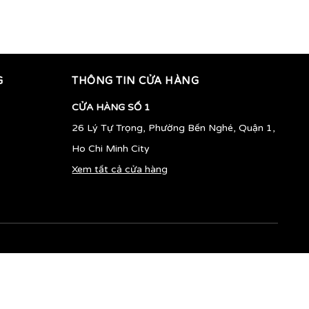
580.000vnđ
630.000vnđ
G
THÔNG TIN CỬA HÀNG
CỬA HÀNG SỐ 1
26 Lý Tự Trọng, Phường Bến Nghé, Quận 1,
Ho Chi Minh City
Xem tất cả cửa hàng