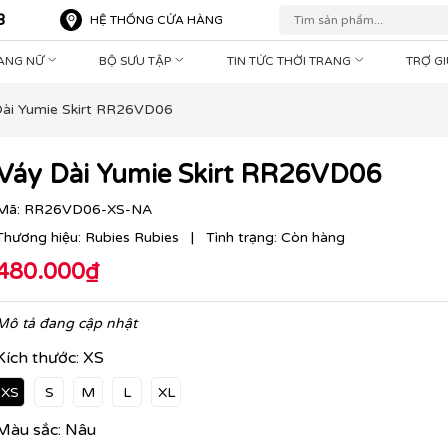
8
HỆ THỐNG CỬA HÀNG
RANG NỮ
BỘ SƯU TẬP
TIN TỨC THỜI TRANG
TRỢ G
Dài Yumie Skirt RR26VD06
Váy Dài Yumie Skirt RR26VD06
Mã:
RR26VD06-XS-NA
Thương hiệu:
Rubies Rubies
|
Tình trạng:
Còn hàng
480.000₫
Mô tả đang cập nhật
Kích thước:
XS
XS
S
M
L
XL
Màu sắc:
Nâu