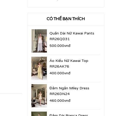
CÓ THỂ BẠN THÍCH
Quần Dài Nữ Kawai Pants
RR26QD31
500.000vnđ
Áo Kiểu Nữ Kawai Top
RR26AK76
400.000vnđ
Đầm Ngắn Miley Dress
RR26DN24
460.000vnđ
Đầm Dài Bianca Dress