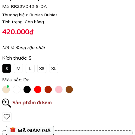
Mã:
RR23VD42-S-DA
Thương hiệu:
Rubies Rubies
Tình trạng:
Còn hàng
420.000₫
Mô tả đang cập nhật
Kích thước:
S
S
M
L
XS
XL
Màu sắc:
Da
Sản phẩm đi kèm
MÃ GIẢM GIÁ