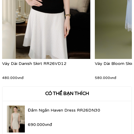
Váy Dài Danish Skirt RR26VD12
Váy Dài Bloom Ski
480.000vnđ
580.000vnđ
CÓ THỂ BẠN THÍCH
Đầm Ngắn Haven Dress RR26DN30
690.000vnđ