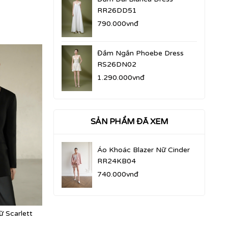
RR26DD51
790.000vnđ
Đầm Ngắn Phoebe Dress
RS26DN02
1.290.000vnđ
SẢN PHẨM ĐÃ XEM
Áo Khoác Blazer Nữ Cinder
RR24KB04
740.000vnđ
 Scarlett
Áo Khoác Blazer Nữ Cardi
Áo Khoác Bla
RR25KB12
RR25KB11