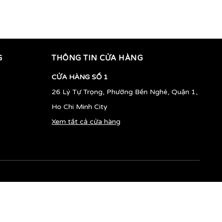
900.000vnđ
760.000vnđ
G
THÔNG TIN CỬA HÀNG
CỬA HÀNG SỐ 1
26 Lý Tự Trọng, Phường Bến Nghé, Quận 1,
Ho Chi Minh City
Xem tất cả cửa hàng