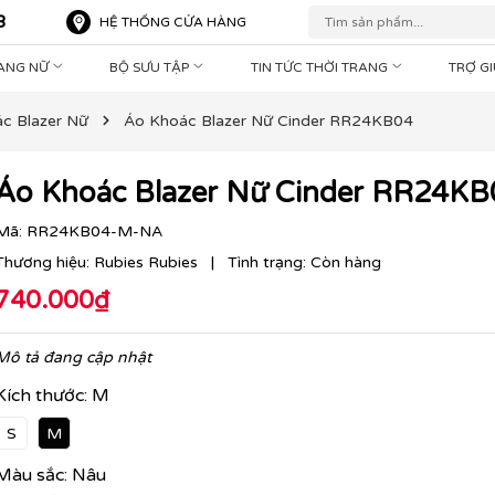
8
HỆ THỐNG CỬA HÀNG
RANG NỮ
BỘ SƯU TẬP
TIN TỨC THỜI TRANG
TRỢ G
c Blazer Nữ
Áo Khoác Blazer Nữ Cinder RR24KB04
Áo Khoác Blazer Nữ Cinder RR24KB
Mã:
RR24KB04-M-NA
Thương hiệu:
Rubies Rubies
|
Tình trạng:
Còn hàng
740.000₫
Mô tả đang cập nhật
Kích thước:
M
S
M
Màu sắc:
Nâu