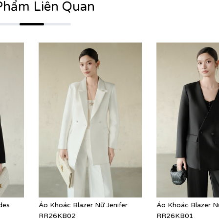
Phẩm Liên Quan
des
Áo Khoác Blazer Nữ Jenifer
Áo Khoác Blazer Nữ
RR26KB02
RR26KB01