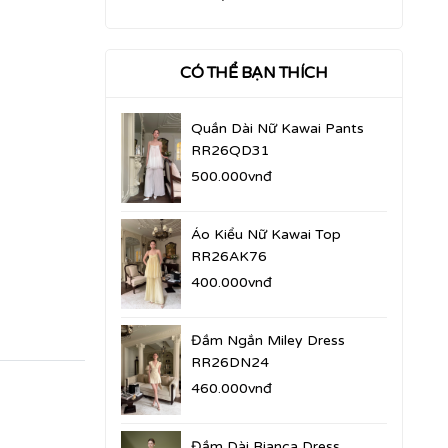
CÓ THỂ BẠN THÍCH
Quần Dài Nữ Kawai Pants
RR26QD31
500.000vnđ
Áo Kiểu Nữ Kawai Top
RR26AK76
400.000vnđ
Đầm Ngắn Miley Dress
RR26DN24
460.000vnđ
Đầm Dài Bianca Dress