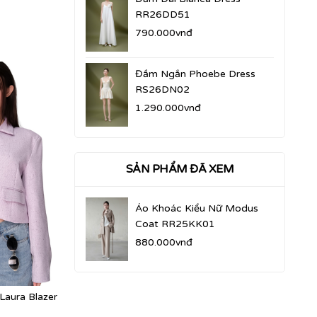
RR26DD51
790.000vnđ
Đầm Ngắn Phoebe Dress
RS26DN02
1.290.000vnđ
SẢN PHẨM ĐÃ XEM
Áo Khoác Kiểu Nữ Modus
Coat RR25KK01
880.000vnđ
Laura Blazer