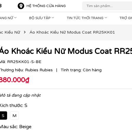
8
HỆ THỐNG CỬA HÀNG
RANG NỮ
BỘ SƯU TẬP
TIN TỨC THỜI TRANG
TRỢ G
c Kiểu Nữ
Áo Khoác Kiểu Nữ Modus Coat RR25KK01
Áo Khoác Kiểu Nữ Modus Coat RR
Mã:
RR25KK01-S-BE
Thương hiệu:
Rubies Rubies
|
Tình trạng:
Còn hàng
880.000₫
Mô tả đang cập nhật
Kích thước:
S
S
M
Màu sắc:
Beige