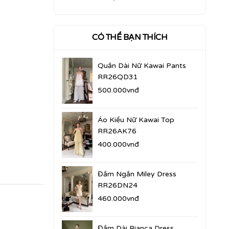
CÓ THỂ BẠN THÍCH
Quần Dài Nữ Kawai Pants
RR26QD31
500.000vnđ
Áo Kiểu Nữ Kawai Top
RR26AK76
400.000vnđ
Đầm Ngắn Miley Dress
RR26DN24
460.000vnđ
Đầm Dài Bianca Dress