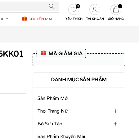
0
IÚP
KHUYẾN MÃI
YÊU THÍCH
TÀI KHOẢN
GIỎ HÀNG
25KK01
MÃ GIẢM GIÁ
DANH MỤC SẢN PHẨM
Sản Phẩm Mới
Thời Trang Nữ
Bộ Sưu Tập
Sản Phẩm Khuyến Mãi