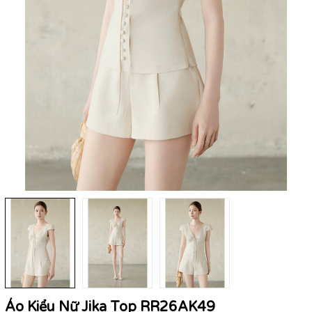
Áo Kiểu Nữ Jika Top RR26AK49