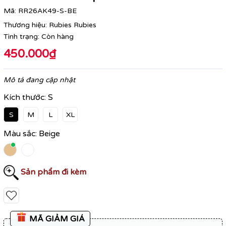
Mã:
RR26AK49-S-BE
Thương hiệu:
Rubies Rubies
Tình trạng:
Còn hàng
450.000₫
Mô tả đang cập nhật
Kích thước:
S
S
M
L
XL
Màu sắc:
Beige
Sản phẩm đi kèm
MÃ GIẢM GIÁ