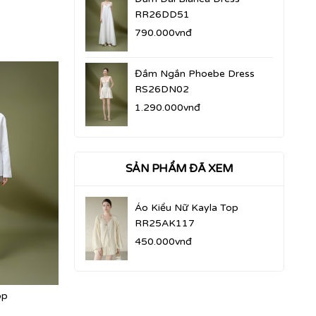
RR26DD51
790.000vnđ
Đầm Ngắn Phoebe Dress
RS26DN02
1.290.000vnđ
SẢN PHẨM ĐÃ XEM
Áo Kiểu Nữ Kayla Top
RR25AK117
450.000vnđ
op
Áo Kiểu Nữ Dahee Top
Áo Kiểu Nữ T
RS26AK01
RR26AK70