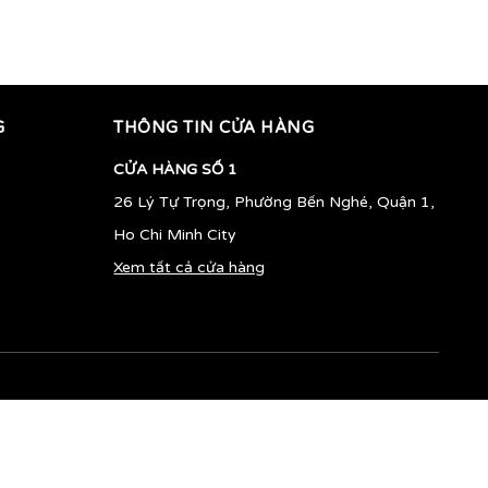
820.000vnđ
400.000vnđ
G
THÔNG TIN CỬA HÀNG
CỬA HÀNG SỐ 1
26 Lý Tự Trọng, Phường Bến Nghé, Quận 1,
Ho Chi Minh City
Xem tất cả cửa hàng