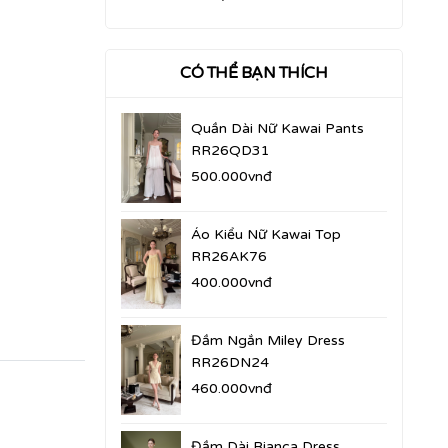
CÓ THỂ BẠN THÍCH
Quần Dài Nữ Kawai Pants
RR26QD31
500.000vnđ
Áo Kiểu Nữ Kawai Top
RR26AK76
400.000vnđ
Đầm Ngắn Miley Dress
RR26DN24
460.000vnđ
Đầm Dài Bianca Dress