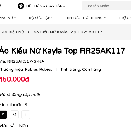
8
HỆ THỐNG CỬA HÀNG
RANG NỮ
BỘ SƯU TẬP
TIN TỨC THỜI TRANG
TRỢ G
Áo Kiểu Nữ
Áo Kiểu Nữ Kayla Top RR25AK117
Áo Kiểu Nữ Kayla Top RR25AK117
Mã:
RR25AK117-S-NA
Thương hiệu:
Rubies Rubies
|
Tình trạng:
Còn hàng
450.000₫
Mô tả đang cập nhật
Kích thước:
S
S
M
L
Màu sắc:
Nâu