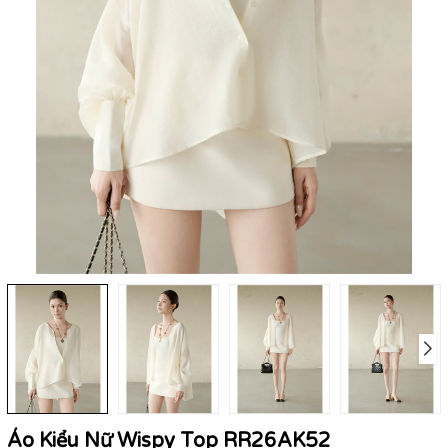
Áo Kiểu Nữ Wispy Top RR26AK52