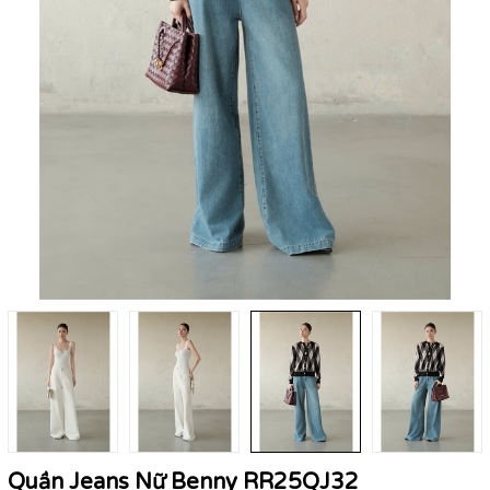
Quần Jeans Nữ Benny RR25QJ32