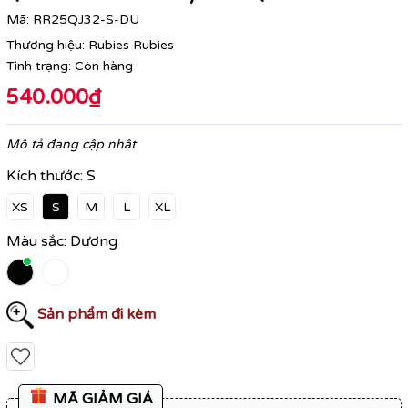
Mã:
RR25QJ32-S-DU
Thương hiệu:
Rubies Rubies
Tình trạng:
Còn hàng
540.000₫
Mô tả đang cập nhật
Kích thước:
S
XS
S
M
L
XL
Màu sắc:
Dương
Sản phẩm đi kèm
MÃ GIẢM GIÁ