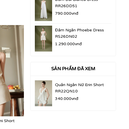
RR26DD51
790.000vnđ
Đầm Ngắn Phoebe Dress
RS26DN02
1.290.000vnđ
SẢN PHẨM ĐÃ XEM
Quần Ngắn Nữ Erin Short
RR22QN10
340.000vnđ
i Short
Quần Ngắn Nữ Lie Short
Quần Ngắn Nữ
RR26QN08
RR26QN10