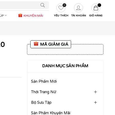
0
IÚP
KHUYẾN MÃI
YÊU THÍCH
TÀI KHOẢN
GIỎ HÀNG
10
MÃ GIẢM GIÁ
DANH MỤC SẢN PHẨM
Sản Phẩm Mới
Thời Trang Nữ
Bộ Sưu Tập
Sản Phẩm Khuyến Mãi