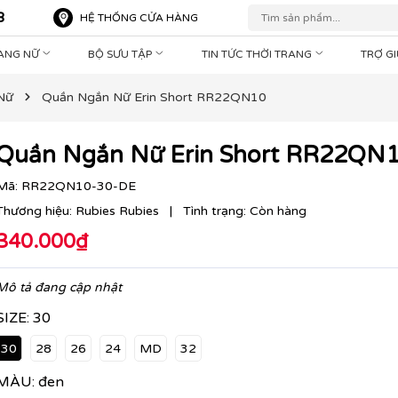
8
HỆ THỐNG CỬA HÀNG
RANG NỮ
BỘ SƯU TẬP
TIN TỨC THỜI TRANG
TRỢ G
Nữ
Quần Ngắn Nữ Erin Short RR22QN10
Quần Ngắn Nữ Erin Short RR22QN
Mã:
RR22QN10-30-DE
Thương hiệu:
Rubies Rubies
|
Tình trạng:
Còn hàng
340.000₫
Mô tả đang cập nhật
SIZE:
30
30
28
26
24
MD
32
MÀU:
đen