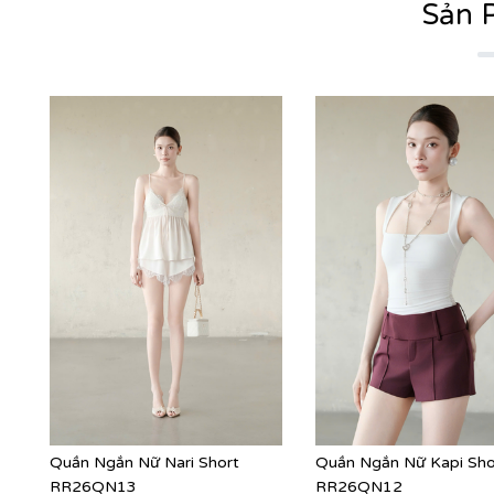
Sản 
Quần Ngắn Nữ Nari Short
Quần Ngắn Nữ Kapi Sho
RR26QN13
RR26QN12