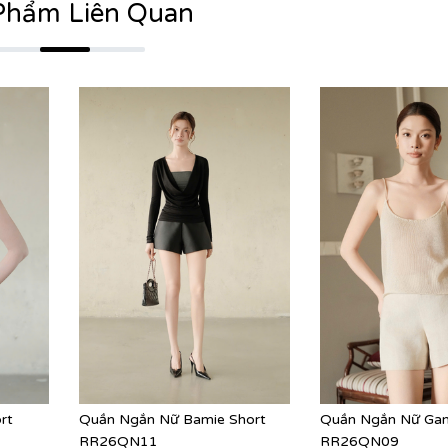
Phẩm Liên Quan
rt
Quần Ngắn Nữ Bamie Short
Quần Ngắn Nữ Gam
RR26QN11
RR26QN09