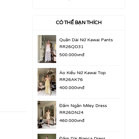
CÓ THỂ BẠN THÍCH
Quần Dài Nữ Kawai Pants
RR26QD31
500.000vnđ
Áo Kiểu Nữ Kawai Top
RR26AK76
400.000vnđ
Đầm Ngắn Miley Dress
RR26DN24
460.000vnđ
Đầm Dài Bianca Dress