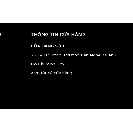
450.000vnđ
510.000vnđ
G
THÔNG TIN CỬA HÀNG
CỬA HÀNG SỐ 1
26 Lý Tự Trọng, Phường Bến Nghé, Quận 1,
Ho Chi Minh City
Xem tất cả cửa hàng