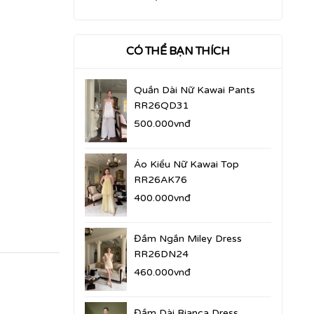
CÓ THỂ BẠN THÍCH
Quần Dài Nữ Kawai Pants
RR26QD31
500.000vnđ
Áo Kiểu Nữ Kawai Top
RR26AK76
400.000vnđ
Đầm Ngắn Miley Dress
RR26DN24
460.000vnđ
Đầm Dài Bianca Dress