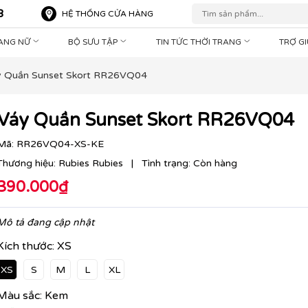
8
HỆ THỐNG CỬA HÀNG
RANG NỮ
BỘ SƯU TẬP
TIN TỨC THỜI TRANG
TRỢ G
y Quần Sunset Skort RR26VQ04
Váy Quần Sunset Skort RR26VQ04
Mã:
RR26VQ04-XS-KE
Thương hiệu:
Rubies Rubies
|
Tình trạng:
Còn hàng
390.000₫
Mô tả đang cập nhật
Kích thước:
XS
XS
S
M
L
XL
Màu sắc:
Kem