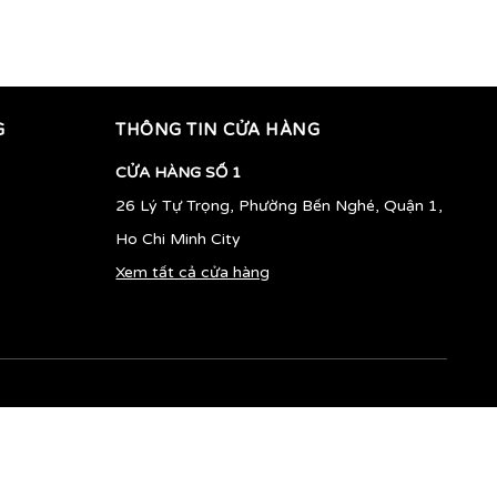
400.000vnđ
410.000vnđ
G
THÔNG TIN CỬA HÀNG
CỬA HÀNG SỐ 1
26 Lý Tự Trọng, Phường Bến Nghé, Quận 1,
Ho Chi Minh City
Xem tất cả cửa hàng