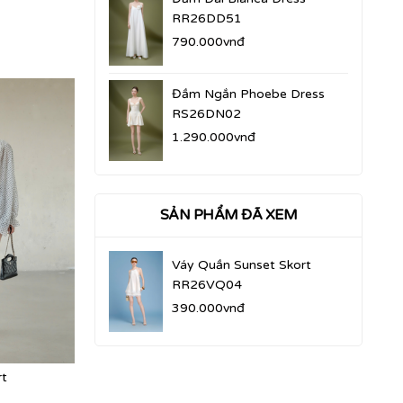
RR26DD51
790.000vnđ
Đầm Ngắn Phoebe Dress
RS26DN02
1.290.000vnđ
SẢN PHẨM ĐÃ XEM
Váy Quần Sunset Skort
RR26VQ04
390.000vnđ
rt
Váy Quần Suzy Skort
Váy Quần Min
RR26VQ09
RR26VQ08