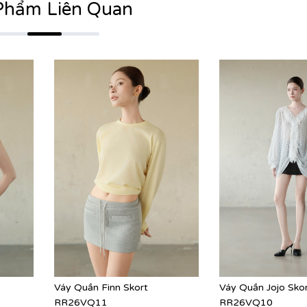
Phẩm Liên Quan
Váy Quần Finn Skort
Váy Quần Jojo Sko
RR26VQ11
RR26VQ10